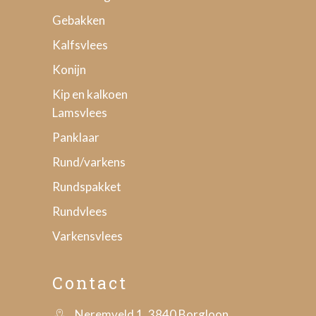
Gebakken
Kalfsvlees
Konijn
Kip en kalkoen
Lamsvlees
Panklaar
Rund/varkens
Rundspakket
Rundvlees
Varkensvlees
Contact
Neremveld 1, 3840 Borgloon