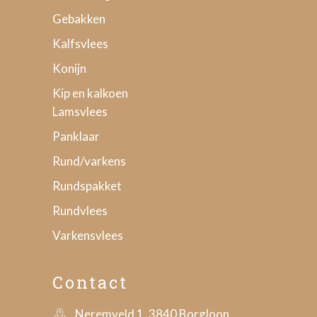
Gebakken
Kalfsvlees
Konijn
Kip en kalkoen
Lamsvlees
Panklaar
Rund/varkens
Rundspakket
Rundvlees
Varkensvlees
Contact
Neremveld 1, 3840 Borgloon