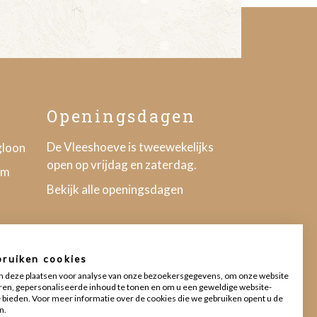
Openingsdagen
De Vleeshoeve is tweewekelijks
gloon
open op vrijdag en zaterdag.
om
Bekijk alle openingsdagen
bruiken cookies
 deze plaatsen voor analyse van onze bezoekersgegevens, om onze website
ren, gepersonaliseerde inhoud te tonen en om u een geweldige website-
Disclaimer
|
Privacy
|
Cookies
e bieden. Voor meer informatie over de cookies die we gebruiken opent u de
n.