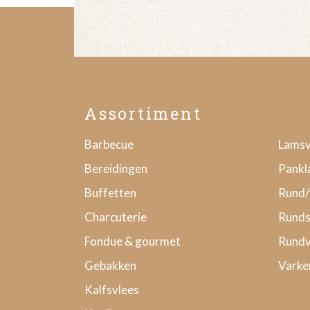
Assortiment
Barbecue
Lamsv
Bereidingen
Pankl
Buffetten
Rund/
Charcuterie
Runds
Fondue & gourmet
Rundv
Gebakken
Varke
Kalfsvlees