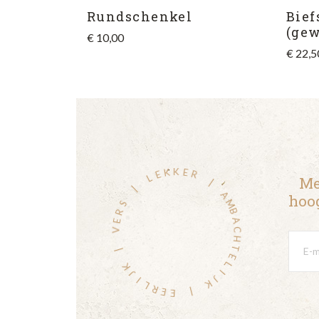
Rundschenkel
Bief
(ge
€
10,00
€
22,5
K
E
K
R
E
L
Me
|
|
A
hoog
M
S
B
R
A
E
C
V
H
T
|
E
L
K
I
J
J
I
K
L
R
|
E
E