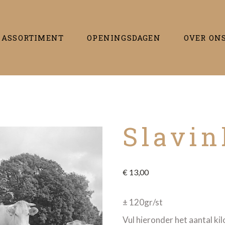
BARBECUE
BEREIDINGEN
ASSORTIMENT
OPENINGSDAGEN
OVER ON
BUFFETTEN
CHARCUTERIE
FONDUE & GOURMET
GEBAKKEN
KALFSVLEES
KIP EN KALKOEN
KONIJN
LAMSVLEES
BARBECUE
BEREIDINGEN
Slavi
PANKLAAR
RUND/VARKENS
BUFFETTEN
CHARCUTERIE
RUNDSPAKKET
RUNDVLEES
FONDUE & GOURMET
GEBAKKEN
VARKENSVLEES
KALFSVLEES
KIP EN KALKOEN
€
13,00
KONIJN
LAMSVLEES
PANKLAAR
RUND/VARKENS
± 120gr/st
RUNDSPAKKET
RUNDVLEES
Vul hieronder het aantal kil