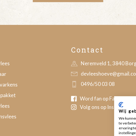
Contact
lees
Neremveld 1, 3840 Bor
devleeshoeve@gmail.c
aar
0496/50 03 08
varkens
pakket
Word fan op Facebook
lees
Volg ons op Instagram
Wij ge
nsvlees
We kunnen
te verbete
ervaring t
instellinge