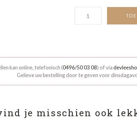
Slavinken quantity
TOE
len kan online, telefonisch (
0496/50 03 08
) of via
devleesh
Gelieve uw bestelling door te geven voor dinsdagav
vind je misschien ook lekk