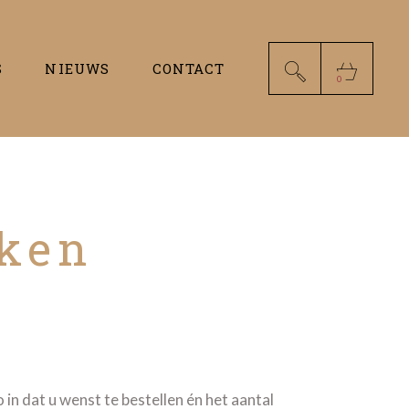
S
NIEUWS
CONTACT
0
nken
o in dat u wenst te bestellen én het aantal