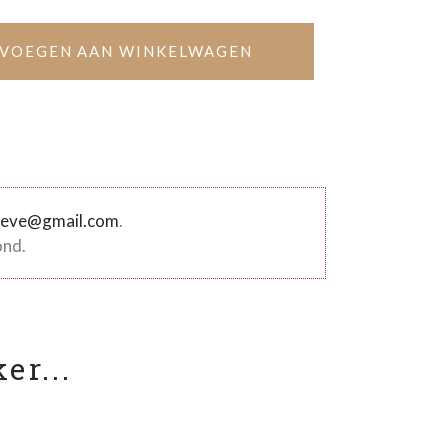
VOEGEN AAN WINKELWAGEN
oeve@gmail.com
.
ond.
er...