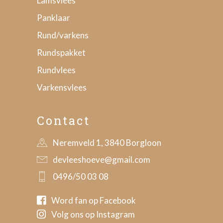
Lamsvlees
Panklaar
Rund/varkens
Rundspakket
Rundvlees
Varkensvlees
Contact
Neremveld 1, 3840 Borgloon
devleeshoeve@gmail.com
0496/50 03 08
Word fan op Facebook
Volg ons op Instagram