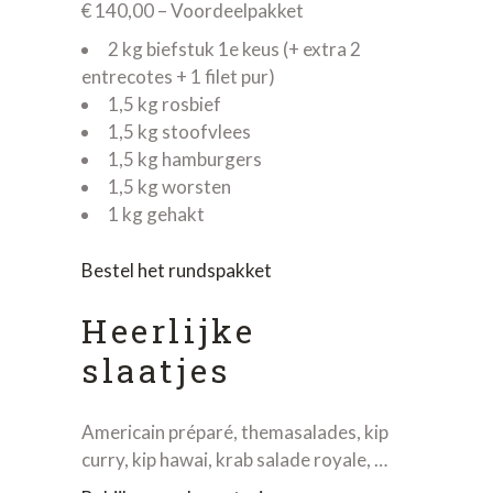
€ 140,00 – Voordeelpakket
2 kg biefstuk 1e keus (+ extra 2
entrecotes + 1 filet pur)
1,5 kg rosbief
1,5 kg stoofvlees
1,5 kg hamburgers
1,5 kg worsten
1 kg gehakt
Bestel het rundspakket
Heerlijke
slaatjes
Americain préparé, themasalades, kip
curry, kip hawai, krab salade royale, …