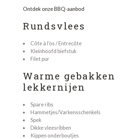
Ontdek onze BBQ-aanbod
Rundsvlees
Côte à l’os / Entrecôte
Kleinhoofd biefstuk
Filet pur
Warme gebakken
lekkernijen
Spare ribs
Hammetjes/Varkensschenkels
Spek
Dikke vleesribben
Kippen onderboutjes