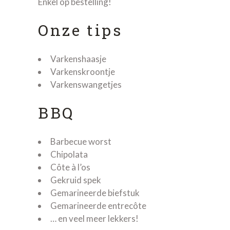
Enkel op bestelling!
Onze tips
Varkenshaasje
Varkenskroontje
Varkenswangetjes
BBQ
Barbecue worst
Chipolata
Côte à l’os
Gekruid spek
Gemarineerde biefstuk
Gemarineerde entrecôte
… en veel meer lekkers!